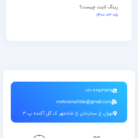
رینگ لایت چیست؟
1400-03-05
021-66531135
mehrsimafidar@gmail.com
تهران خ ستارخان خ شادمهر ک گل آکنده پ 3