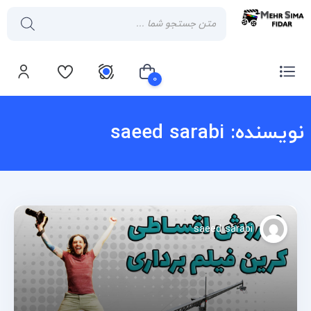
0
نویسنده:
saeed sarabi
سبد خرید شما خالی است
saeed sarabi