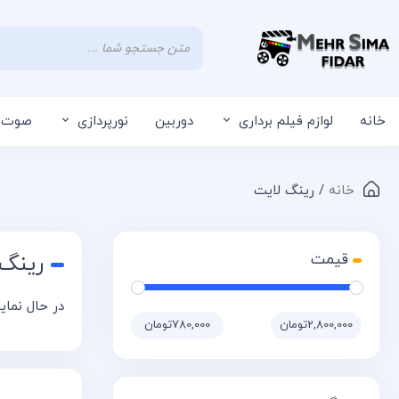
خانه
لوازم فیلم برداری
دوربین
نورپردازی
صوت
خانه
/ رینگ لایت
رینگ 
در حال نمایش 8 
2,800,000تومان
780,000تومان
قیمت:
—