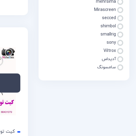
mehrsima
سریع
مق
Mirascreen
secced
shimbol
smallrig
sony
Viltrox
آدیداس
سامسونگ
کیت تولید 