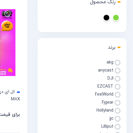
رنگ محصول
برند
akg
anycast
DJI
EZCAST
FeelWorld
M8X
Fjgear
Hollyland
برای قیمت
برای قی
jjc
Lilliput