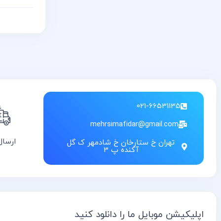
سریع
مق
021-66531135
mehrsimafidar@gmail.com
ارسال
تهران خ ستارخان خ شادمهر ک گل
آکنده پ 3
اپلیکیشن موبایل ما را دانلود کنید