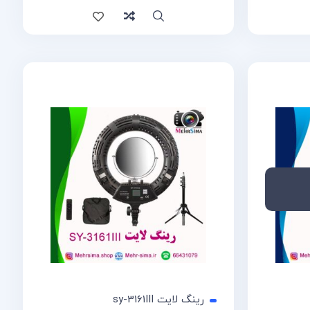
سریع
مقایسه
رینگ لایت sy-3161III