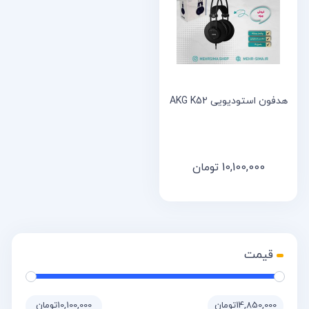
هدفون استودیویی AKG K52
10,100,000
تومان
14,850,000تومان
10,100,000تومان
قیمت:
—