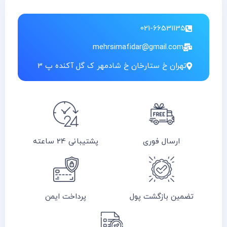
021-66531135
mehrsimafidar@gmail.com
تهران خ ستارخان خ شادمهر ک گل آکنده پ 3
ارسال فوری
پشتیبانی 24 ساعته
تضمین بازگشت پول
پرداخت ایمن