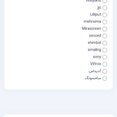
Hollyland
jjc
Lilliput
mehrsima
Mirascreen
secced
shimbol
smallrig
sony
Viltrox
آدیداس
سامسونگ