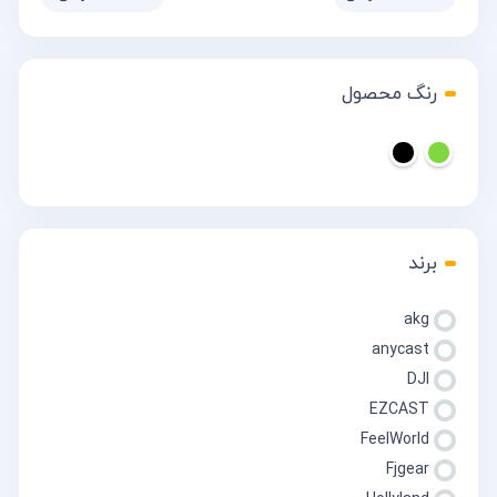
رنگ محصول
برند
akg
anycast
DJI
EZCAST
FeelWorld
Fjgear