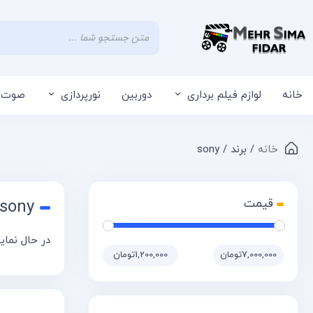
خانه
لوازم فیلم برداری
دوربین
نورپردازی
صوت
خانه
/ برند / sony
sony
در حال نمایش 2 
7,000,000تومان
1,200,000تومان
قیمت:
—