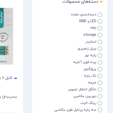
دسته‌های محصولات
دسته‌بندی نشده
LED و SMD
mic
storage
اسلایدر
بریل زنجیری
پایه نور
پرده فون آتلیه
پروژکتور
تک پایه
کابل 6 متری ریموت دوربین
خیمه
دانگل انتقال تصویر
دوربین عکاسی
1,200,000
ت
افزودن 
رینگ لایت
سه پایه پرتابل فون عکاسی