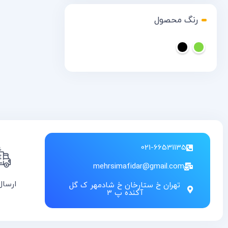
رنگ محصول
021-66531135
mehrsimafidar@gmail.com
ارسال
تهران خ ستارخان خ شادمهر ک گل
آکنده پ 3