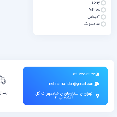
sony
Viltrox
آدیداس
سامسونگ
021-66531135
mehrsimafidar@gmail.com
ارسال
تهران خ ستارخان خ شادمهر ک گل
آکنده پ 3