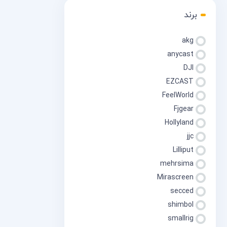
برند
akg
anycast
DJI
EZCAST
FeelWorld
Fjgear
Hollyland
jjc
Lilliput
mehrsima
Mirascreen
secced
shimbol
smallrig