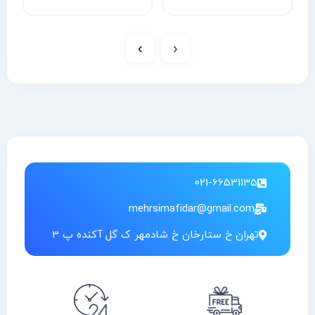
›
‹
021-66531135
mehrsimafidar@gmail.com
تهران خ ستارخان خ شادمهر ک گل آکنده پ 3