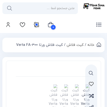
0
خانه
/
کیت فلاش
/ کیت فلاش ورتا Verta FA-300
سبد خرید شما خالی است
قایسه