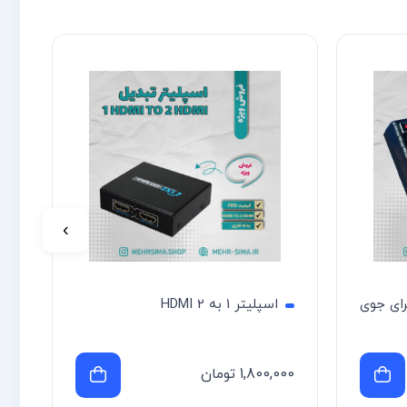
›
ی 12 ولت برای جوی
اسپلیتر 1 به 2 HDMI
1,800,000
تومان
00