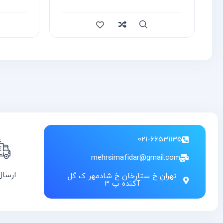
سریع
مقایسه
سریع
م
021-66531135
mehrsimafidar@gmail.com
ارسال
تهران خ ستارخان خ شادمهر ک گل
آکنده پ 3