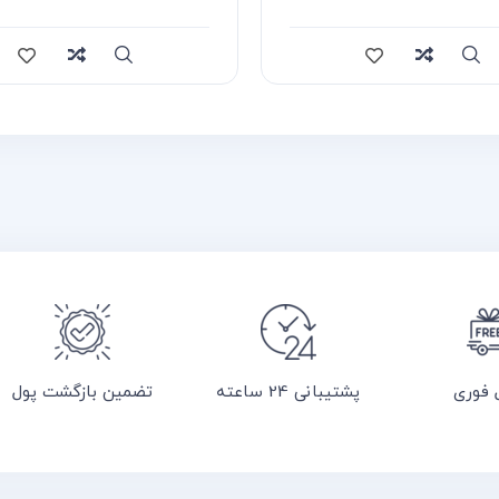
قایسه
سریع
مقایسه
 فوری
پشتیبانی 24 ساعته
تضمین بازگشت پول