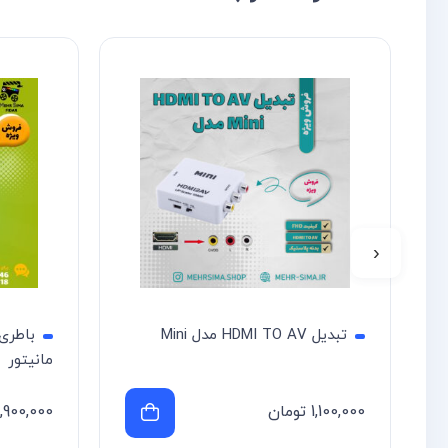
‹
تبدیل HDMI TO AV مدل Mini
مانیتور
1,100,000
تومان
,900,000